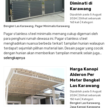
Diminati di
Karawang
Dipublish pada 5 August
2024 | Dilihat sebanyak
163 kali | Kategori:
Bengkel Las Karawang
,
Pagar Minimalis Karawang
Pagar stainless steel minimalis memang cukup digemari oleh
para penghuni rumah dewasa ini. Pagar stainless steel
menghadirkan nuansa berbeda terkait tampilan hunian walaupun
terdapat sejumlah pilihan material lain. Desain pagar yang cocok
dengan hunian akan memberikan tampilan menarik selain juga...
selengkapnya
Harga Kanopi
Alderon Per
Meter Bengkel
Las Karawang
Dipublish pada 5 August
2024 | Dilihat sebanyak
150 kali | Kategori:
Bengkel Las Karawang
,
Jasa Kanopi Karawang