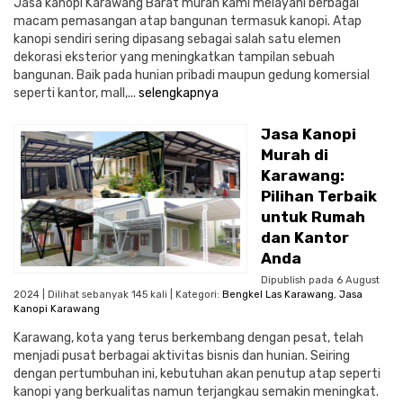
Jasa kanopi Karawang Barat murah kami melayani berbagai
macam pemasangan atap bangunan termasuk kanopi. Atap
kanopi sendiri sering dipasang sebagai salah satu elemen
dekorasi eksterior yang meningkatkan tampilan sebuah
bangunan. Baik pada hunian pribadi maupun gedung komersial
seperti kantor, mall,...
selengkapnya
Jasa Kanopi
Murah di
Karawang:
Pilihan Terbaik
untuk Rumah
dan Kantor
Anda
Dipublish pada 6 August
2024 | Dilihat sebanyak 145 kali | Kategori:
Bengkel Las Karawang
,
Jasa
Kanopi Karawang
Karawang, kota yang terus berkembang dengan pesat, telah
menjadi pusat berbagai aktivitas bisnis dan hunian. Seiring
dengan pertumbuhan ini, kebutuhan akan penutup atap seperti
kanopi yang berkualitas namun terjangkau semakin meningkat.